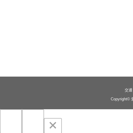
交通
Copyright©