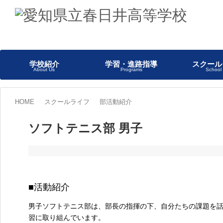
学校紹介
学習・進路指導
スクール
About Us
Programs
School 
HOME
スクールライフ
部活動紹介
ソフトテニス部 男子
■活動紹介
男子ソフトテニス部は、部長の指揮の下、自分たちの課題を
習に取り組んでいます。