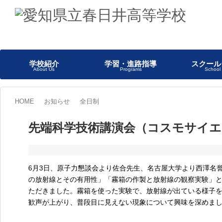
学校紹介
学習・進路指導
スクール
About Us
Programs
School 
HOME
お知らせ
全日制
先端科学技術講演会（コスモサイ
6月3日、原子力懇談会より佐合先生、名古屋大学より西澤名
の放射線とその有用性」「霧箱の作製と放射線の観察実験」
ただきました。霧箱を使った実験で、放射線が出ている様子
歓声が上がり、普段目に見えない現象について興味を深めま