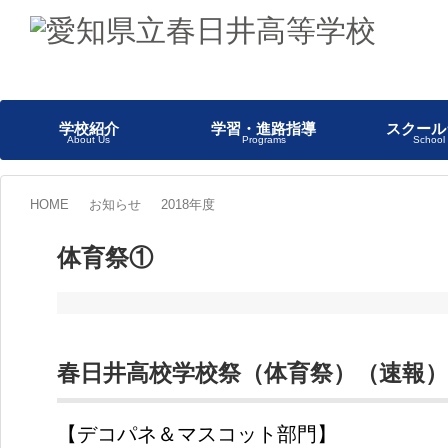
学校紹介
学習・進路指導
スクール
About Us
Programs
School 
HOME
お知らせ
2018年度
体育祭①
春日井高校学校祭（体育祭）（速報
【デコパネ＆マスコット部門】