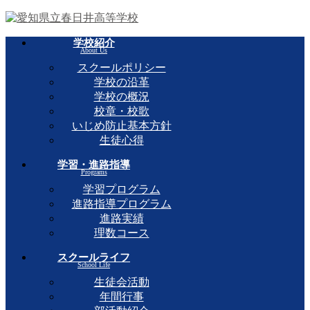
学校紹介
About Us
スクールポリシー
学校の沿革
学校の概況
校章・校歌
いじめ防止基本方針
生徒心得
学習・進路指導
Programs
学習プログラム
進路指導プログラム
進路実績
理数コース
スクールライフ
School Life
生徒会活動
年間行事