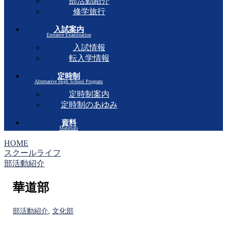
部活動紹介
修学旅行
入試案内
Entrance Examination
入試情報
転入学情報
定時制
Alternative High School Program
定時制案内
定時制のあゆみ
資料
Materials
HOME
スクールライフ
部活動紹介
華道部
部活動紹介
,
文化部