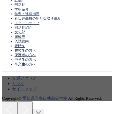
行事
部活動
学校紹介
学習・進路指導
春日井高校の新たな取り組み
スクールライフ
部活動紹介
文化部
運動部
入試案内
定時制
在校生の方へ
保護者の方へ
中学生の方へ
卒業生の方へ
交通アクセス
リンク
サイトマップ
Copyright©
愛知県立春日井高等学校
All Rights Reserved.