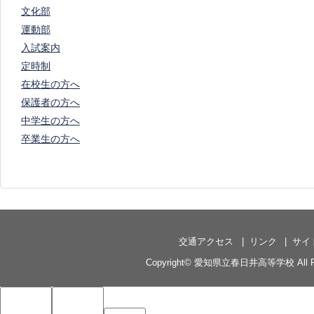
文化部
運動部
入試案内
定時制
在校生の方へ
保護者の方へ
中学生の方へ
卒業生の方へ
交通アクセス
リンク
サイ
Copyright©
愛知県立春日井高等学校
All 