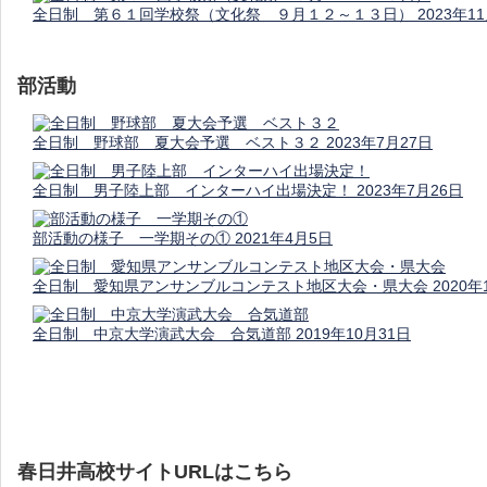
全日制 第６１回学校祭（文化祭 ９月１２～１３日）
2023年1
部活動
全日制 野球部 夏大会予選 ベスト３２
2023年7月27日
全日制 男子陸上部 インターハイ出場決定！
2023年7月26日
部活動の様子 一学期その①
2021年4月5日
全日制 愛知県アンサンブルコンテスト地区大会・県大会
2020年
全日制 中京大学演武大会 合気道部
2019年10月31日
春日井高校サイトURLはこちら