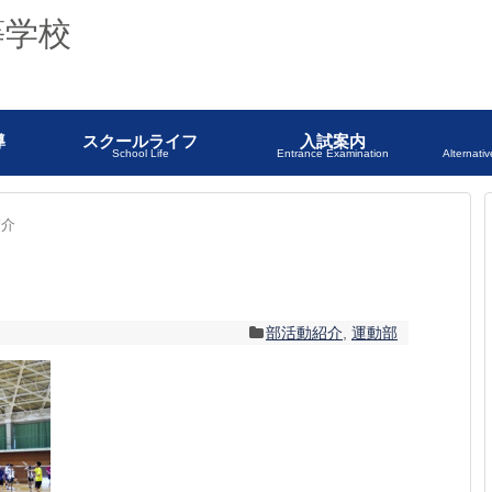
導
スクールライフ
入試案内
School Life
Entrance Examination
Alternati
紹介
部活動紹介
,
運動部