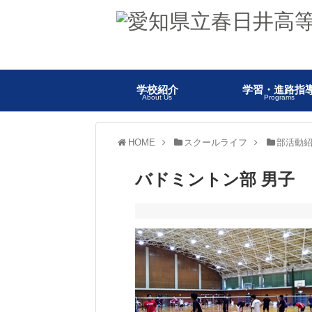
学校紹介
学習・進路指
About Us
Programs
HOME
スクールライフ
部活動
バドミントン部 男子