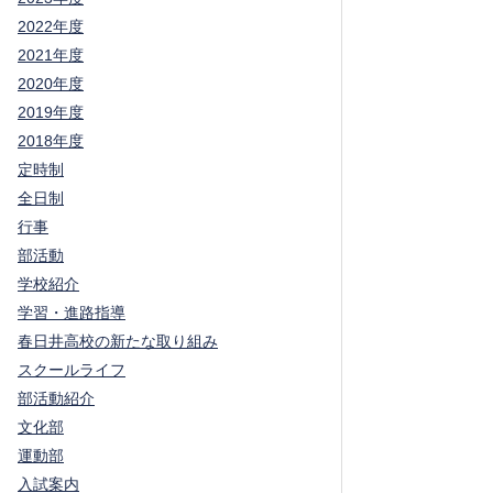
2022年度
2021年度
2020年度
2019年度
2018年度
定時制
全日制
行事
部活動
学校紹介
学習・進路指導
春日井高校の新たな取り組み
スクールライフ
部活動紹介
文化部
運動部
入試案内