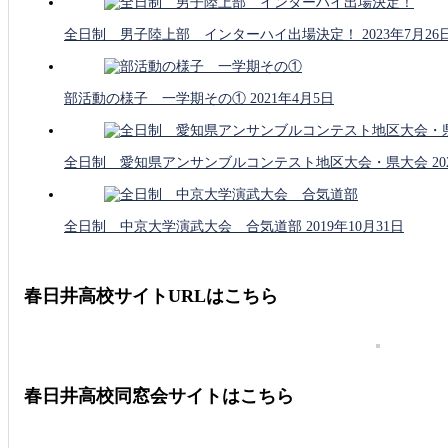
全日制 男子陸上部 インターハイ出場決定！
2023年7月26
部活動の様子 一学期その①
2021年4月5日
全日制 愛知県アンサンブルコンテスト地区大会・県大会
2
全日制 中京大学演武大会 合気道部
2019年10月31日
春日井高校サイトURLはこちら
春日井高校同窓会サイトはこちら