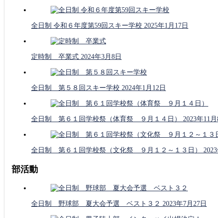
全日制 令和６年度第59回スキー学校
2025年1月17日
定時制 卒業式
2024年3月8日
全日制 第５８回スキー学校
2024年1月12日
全日制 第６１回学校祭（体育祭 ９月１４日）
2023年11
全日制 第６１回学校祭（文化祭 ９月１２～１３日）
202
部活動
全日制 野球部 夏大会予選 ベスト３２
2023年7月27日