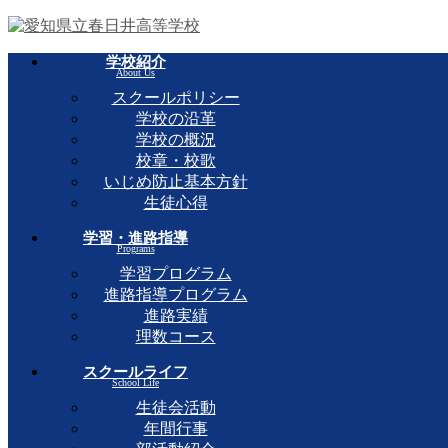
学校紹介
About Us
スクールポリシー
学校の沿革
学校の概況
校章・校歌
いじめ防止基本方針
生徒心得
学習・進路指導
Programs
学習プログラム
進路指導プログラム
進路実績
理数コース
スクールライフ
School Life
生徒会活動
年間行事