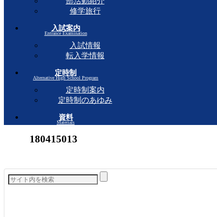
部活動紹介
修学旅行
入試案内
Entrance Examination
入試情報
転入学情報
定時制
Alternative High School Program
定時制案内
定時制のあゆみ
資料
Materials
180415013