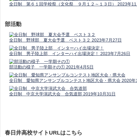
全日制 第６１回学校祭（文化祭 ９月１２～１３日）
2023年1
部活動
全日制 野球部 夏大会予選 ベスト３２
2023年7月27日
全日制 男子陸上部 インターハイ出場決定！
2023年7月26日
部活動の様子 一学期その①
2021年4月5日
全日制 愛知県アンサンブルコンテスト地区大会・県大会
2020年
全日制 中京大学演武大会 合気道部
2019年10月31日
春日井高校サイトURLはこちら