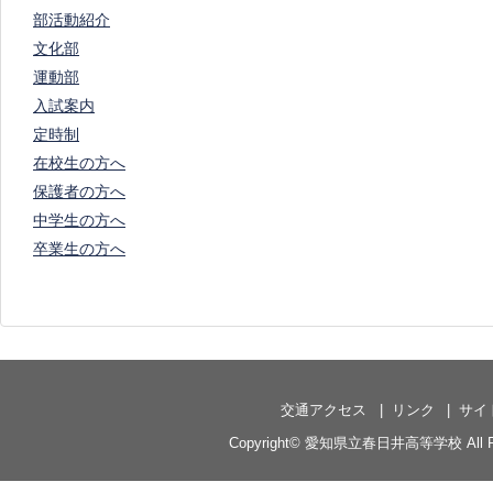
部活動紹介
文化部
運動部
入試案内
定時制
在校生の方へ
保護者の方へ
中学生の方へ
卒業生の方へ
交通アクセス
リンク
サイ
Copyright©
愛知県立春日井高等学校
All 